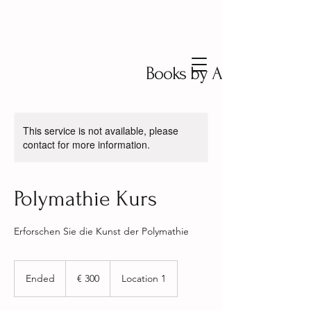
Books by Aksinya Staar
This service is not available, please
contact for more information.
Polymathie Kurs
Erforschen Sie die Kunst der Polymathie
300
Euro
Ended
E
€ 300
Location 1
n
d